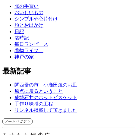
40の手習い
おいしいもの
シンプル☆心片付け
旅とお出かけ
日記
歳時記
毎日ワンピース
着物ライフ！
神戸の家
最新記事
関西蚤の市：小鹿田焼のお皿
原点に戻るということ
成城石井のホットビスケット
手作り味噌の工程
リンネル掲載して頂きました