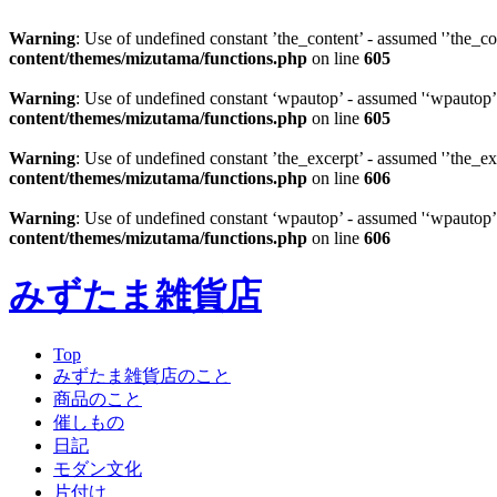
Warning
: Use of undefined constant ’the_content’ - assumed '’the_con
content/themes/mizutama/functions.php
on line
605
Warning
: Use of undefined constant ‘wpautop’ - assumed '‘wpautop’' 
content/themes/mizutama/functions.php
on line
605
Warning
: Use of undefined constant ’the_excerpt’ - assumed '’the_exc
content/themes/mizutama/functions.php
on line
606
Warning
: Use of undefined constant ‘wpautop’ - assumed '‘wpautop’' 
content/themes/mizutama/functions.php
on line
606
みずたま雑貨店
Top
みずたま雑貨店のこと
商品のこと
催しもの
日記
モダン文化
片付け