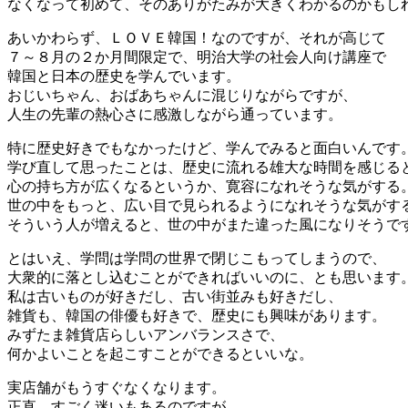
なくなって初めて、そのありがたみが大きくわかるのかもし
あいかわらず、ＬＯＶＥ韓国！なのですが、それが高じて
７～８月の２か月間限定で、明治大学の社会人向け講座で
韓国と日本の歴史を学んでいます。
おじいちゃん、おばあちゃんに混じりながらですが、
人生の先輩の熱心さに感激しながら通っています。
特に歴史好きでもなかったけど、学んでみると面白いんです
学び直して思ったことは、歴史に流れる雄大な時間を感じる
心の持ち方が広くなるというか、寛容になれそうな気がする
世の中をもっと、広い目で見られるようになれそうな気がす
そういう人が増えると、世の中がまた違った風になりそうで
とはいえ、学問は学問の世界で閉じこもってしまうので、
大衆的に落とし込むことができればいいのに、とも思います
私は古いものが好きだし、古い街並みも好きだし、
雑貨も、韓国の俳優も好きで、歴史にも興味があります。
みずたま雑貨店らしいアンバランスさで、
何かよいことを起こすことができるといいな。
実店舗がもうすぐなくなります。
正直、すごく迷いもあるのですが、