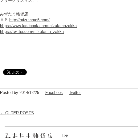
メリークリスマス！！
みずたま雑貨店
ＨＰ
http://mizutama5.com/
https://www.facebook.com/mizutamazakka
https://twitter.com/mizutama_zakka
Posted by 2014/12/25
Facebook
Twitter
← OLDER POSTS
Top