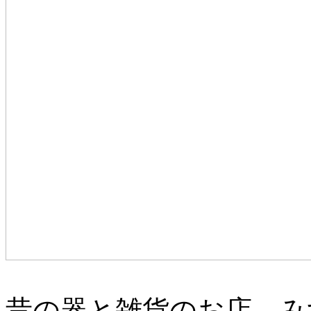
昔の器と雑貨のお店、み